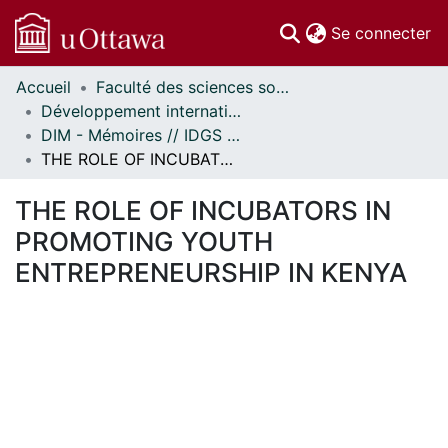
(c
Se connecter
Accueil
Faculté des sciences sociales // Faculty of Social Sciences
Communautés
Développement international et mondialisation // International Development and Global Studies
et collections
DIM - Mémoires // IDGS - Research Papers
Parcourir
THE ROLE OF INCUBATORS IN PROMOTING YOUTH ENTREPRENEURSHIP IN KENYA
Statistiques
À propos
THE ROLE OF INCUBATORS IN
PROMOTING YOUTH
ENTREPRENEURSHIP IN KENYA
ment...