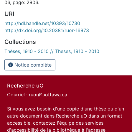
06, page: 2906.
URI
http://hdl.handle.net/10393/10730
http://dx.doi.org/10.20381/ruor-16973
Collections
Thèses, 1910 - 2010 // Theses, 1910 - 2010
Notice complète
Recherche uO
Courriel :
ruor@uottawa.ca
Si vous avez besoin d'une copie d'une thèse ou d'un
autre document dans Recherche uO dans un format
accessible, contactez l'équipe des
services
d'accessibilité de la bibliothèque
à l'adresse