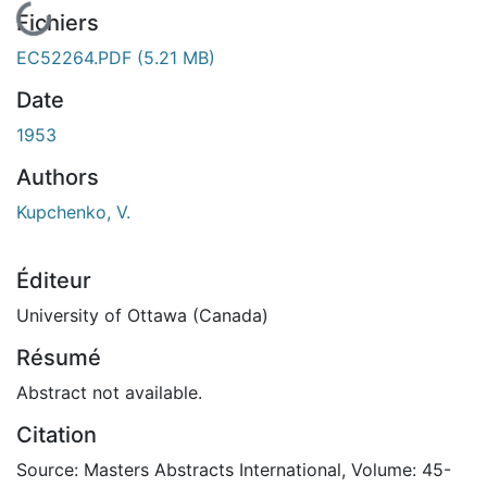
En cours de chargement...
Fichiers
EC52264.PDF
(5.21 MB)
Date
1953
Authors
Kupchenko, V.
Éditeur
University of Ottawa (Canada)
Résumé
Abstract not available.
Citation
Source: Masters Abstracts International, Volume: 45-