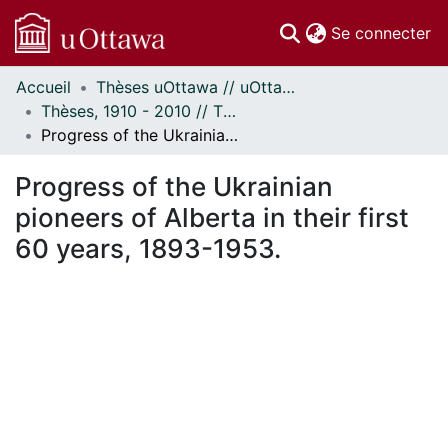
(c
Se connecter
Accueil
Thèses uOttawa // uOttawa Theses
Communautés
Thèses, 1910 - 2010 // Theses, 1910 - 2010
et collections
Progress of the Ukrainian pioneers of Alberta in their first 60 years, 1893-1953.
Parcourir
Statistiques
Progress of the Ukrainian
À propos
pioneers of Alberta in their first
60 years, 1893-1953.