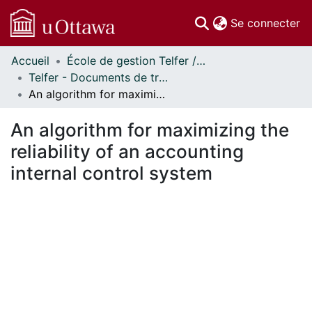
(c
Se connecter
Accueil
École de gestion Telfer // Telfer School of Management
Communautés
Telfer - Documents de travail // Telfer - Working Papers
et collections
An algorithm for maximizing the reliability of an accounting internal control system
Parcourir
Statistiques
An algorithm for maximizing the
À propos
reliability of an accounting
internal control system