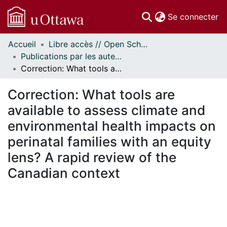
(c
Se connecter
Accueil
Libre accès // Open Scholarship
Communautés
Publications par les auteurs d'uOttawa publiés par BioMed Central // uOttawa authored publications from BioMed Central
et collections
Correction: What tools are available to assess climate and environmental health impacts on perinatal families with an equity lens? A rapid review of the Canadian context
Parcourir
Statistiques
Correction: What tools are
À propos
available to assess climate and
environmental health impacts on
perinatal families with an equity
lens? A rapid review of the
Canadian context