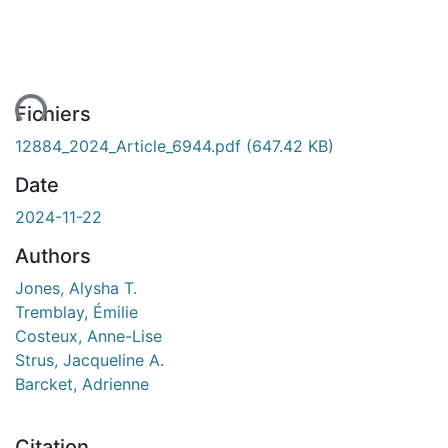
rgement...
Fichiers
12884_2024_Article_6944.pdf
(647.42 KB)
Date
2024-11-22
Authors
Jones, Alysha T.
Tremblay, Émilie
Costeux, Anne-Lise
Strus, Jacqueline A.
Barcket, Adrienne
Citation