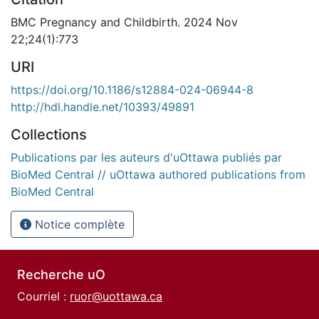
BMC Pregnancy and Childbirth. 2024 Nov
22;24(1):773
URI
https://doi.org/10.1186/s12884-024-06944-8
http://hdl.handle.net/10393/49891
Collections
Publications par les auteurs d'uOttawa publiés par
BioMed Central // uOttawa authored publications from
BioMed Central
Notice complète
Recherche uO
Courriel :
ruor@uottawa.ca