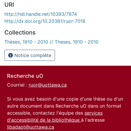
URI
http://hdl.handle.net/10393/7874
http://dx.doi.org/10.20381/ruor-7018
Collections
Thèses, 1910 - 2010 // Theses, 1910 - 2010
Notice complète
Recherche uO
Courriel :
ruor@uottawa.ca
Si vous avez besoin d'une copie d'une thèse ou d'un
autre document dans Recherche uO dans un format
accessible, contactez l'équipe des
services
d'accessibilité de la bibliothèque
à l'adresse
libadapt@uottawa.ca