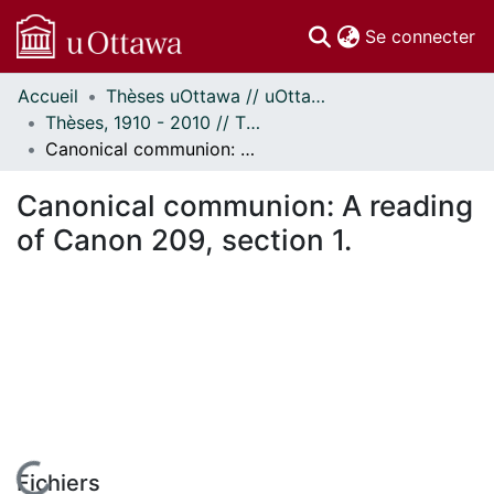
(c
Se connecter
Accueil
Thèses uOttawa // uOttawa Theses
Communautés
Thèses, 1910 - 2010 // Theses, 1910 - 2010
et collections
Canonical communion: A reading of Canon 209, section 1.
Parcourir
Statistiques
Canonical communion: A reading
À propos
of Canon 209, section 1.
Fichiers