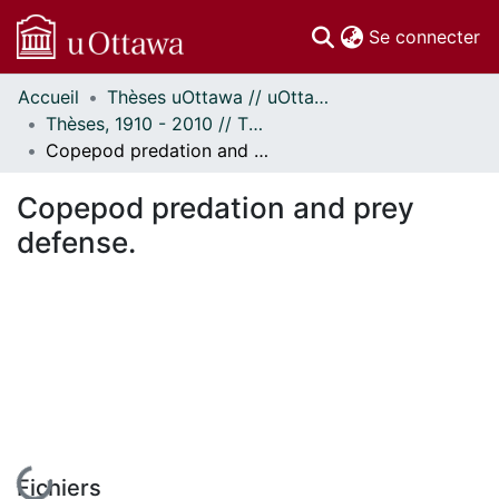
(c
Se connecter
Accueil
Thèses uOttawa // uOttawa Theses
Communautés
Thèses, 1910 - 2010 // Theses, 1910 - 2010
et collections
Copepod predation and prey defense.
Parcourir
Statistiques
Copepod predation and prey
À propos
defense.
En cours de chargement...
Fichiers