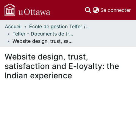
(c
Se connecter
Accueil
École de gestion Telfer // Telfer School of Management
Communautés
Telfer - Documents de travail // Telfer - Working Papers
et collections
Website design, trust, satisfaction and E-loyalty: the Indian experience
Parcourir
Statistiques
Website design, trust,
À propos
satisfaction and E-loyalty: the
Indian experience