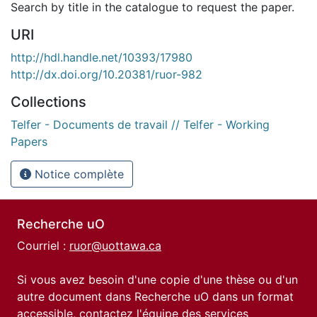
Search by title in the catalogue to request the paper.
URI
http://hdl.handle.net/10393/17980
http://dx.doi.org/10.20381/ruor-982
Collections
Telfer - Documents de travail // Telfer - Working
Papers
Notice complète
Recherche uO
Courriel :
ruor@uottawa.ca
Si vous avez besoin d'une copie d'une thèse ou d'un
autre document dans Recherche uO dans un format
accessible, contactez l'équipe des
services