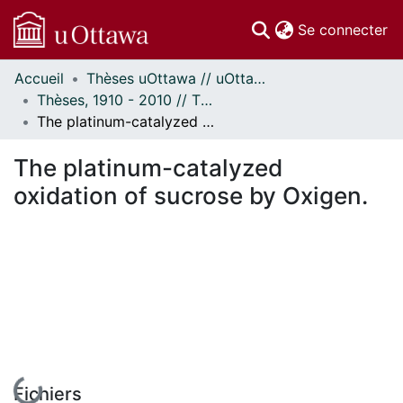
(c
Se connecter
Accueil
Thèses uOttawa // uOttawa Theses
Communautés
Thèses, 1910 - 2010 // Theses, 1910 - 2010
et collections
The platinum-catalyzed oxidation of sucrose by Oxigen.
Parcourir
Statistiques
The platinum-catalyzed
À propos
oxidation of sucrose by Oxigen.
En cours de chargement...
Fichiers