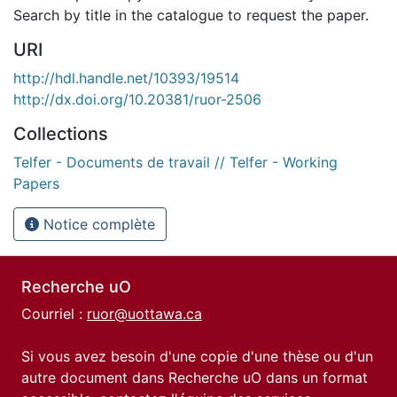
Search by title in the catalogue to request the paper.
URI
http://hdl.handle.net/10393/19514
http://dx.doi.org/10.20381/ruor-2506
Collections
Telfer - Documents de travail // Telfer - Working
Papers
Notice complète
Recherche uO
Courriel :
ruor@uottawa.ca
Si vous avez besoin d'une copie d'une thèse ou d'un
autre document dans Recherche uO dans un format