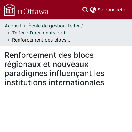
(c
Se connecter
Accueil
École de gestion Telfer // Telfer School of Management
Communautés
Telfer - Documents de travail // Telfer - Working Papers
et collections
Renforcement des blocs régionaux et nouveaux paradigmes influençant les institutions internationales
Parcourir
Statistiques
Renforcement des blocs
À propos
régionaux et nouveaux
paradigmes influençant les
institutions internationales