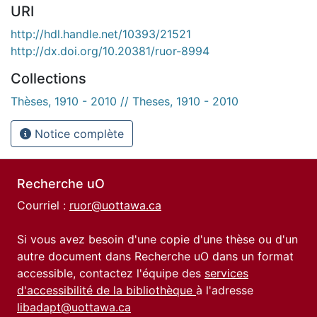
URI
http://hdl.handle.net/10393/21521
http://dx.doi.org/10.20381/ruor-8994
Collections
Thèses, 1910 - 2010 // Theses, 1910 - 2010
Notice complète
Recherche uO
Courriel :
ruor@uottawa.ca
Si vous avez besoin d'une copie d'une thèse ou d'un
autre document dans Recherche uO dans un format
accessible, contactez l'équipe des
services
d'accessibilité de la bibliothèque
à l'adresse
libadapt@uottawa.ca