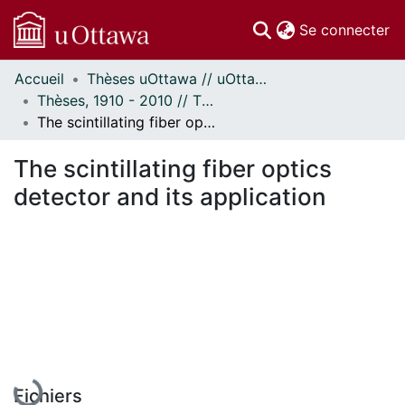
(c
Se connecter
Accueil
Thèses uOttawa // uOttawa Theses
Communautés
Thèses, 1910 - 2010 // Theses, 1910 - 2010
et collections
The scintillating fiber optics detector and its application
Parcourir
Statistiques
The scintillating fiber optics
À propos
detector and its application
En cours de chargement...
Fichiers