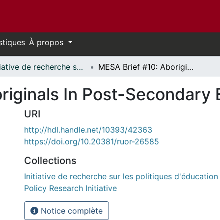
stiques
À propos
Initiative de recherche sur les politiques d'éducation // Education Policy Research Initiative
MESA Brief #10: Aboriginals In Post-Secondary Education
riginals In Post-Secondary 
URI
http://hdl.handle.net/10393/42363
https://doi.org/10.20381/ruor-26585
Collections
Initiative de recherche sur les politiques d'éducation
Policy Research Initiative
Notice complète