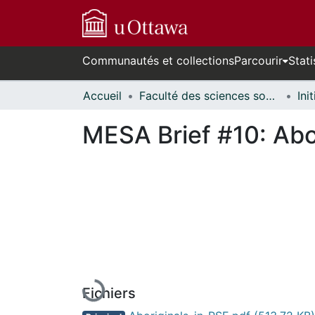
Communautés et collections
Parcourir
Stati
Accueil
Faculté des sciences sociales // Faculty of Social Sciences
MESA Brief #10: Abo
En cours de chargement...
Fichiers