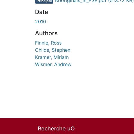
Aboriginals_in_PSE.pdf
(513.72 KB)
Principal
Date
2010
Authors
Finnie, Ross
Childs, Stephen
Kramer, Miriam
Wismer, Andrew
Recherche uO