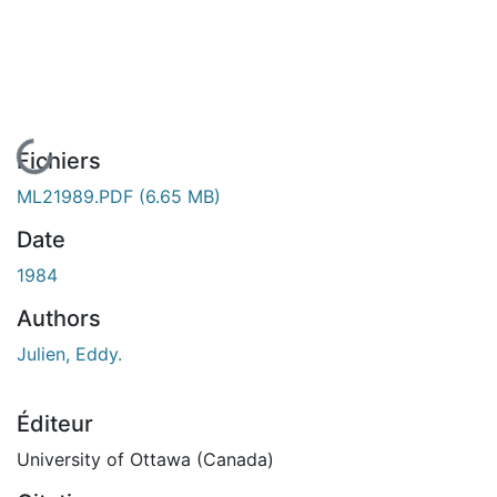
En cours de chargement...
Fichiers
ML21989.PDF
(6.65 MB)
Date
1984
Authors
Julien, Eddy.
Éditeur
University of Ottawa (Canada)