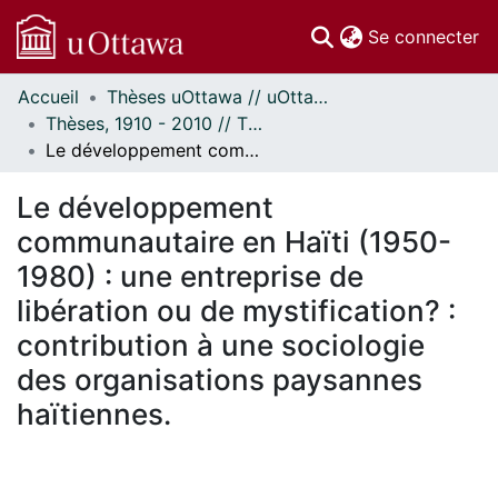
(c
Se connecter
Accueil
Thèses uOttawa // uOttawa Theses
Communautés
Thèses, 1910 - 2010 // Theses, 1910 - 2010
et collections
Le développement communautaire en Haïti (1950-1980) : une entreprise de libération ou de mystification? : contribution à une sociologie des organisations paysannes haïtiennes.
Parcourir
Statistiques
Le développement
À propos
communautaire en Haïti (1950-
1980) : une entreprise de
libération ou de mystification? :
contribution à une sociologie
des organisations paysannes
haïtiennes.