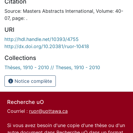
Citation
Source: Masters Abstracts International, Volume: 40-
07, page: .
URI
http://hdl.handle.net/10393/4755
http://dx.doi.org/10.20381/ruor-10418
Collections
Thèses, 1910 - 2010 // Theses, 1910 - 2010
Notice complète
Recherche uO
Courriel :
ruor@uottawa.ca
Si vous avez besoin d'une copie d'une thèse ou d'un
autre document dans Recherche uO dans un format