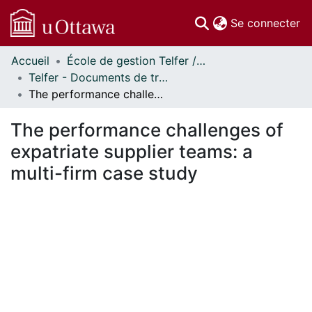
(c
Se connecter
Accueil
École de gestion Telfer // Telfer School of Management
Communautés
Telfer - Documents de travail // Telfer - Working Papers
et collections
The performance challenges of expatriate supplier teams: a multi-firm case study
Parcourir
Statistiques
The performance challenges of
À propos
expatriate supplier teams: a
multi-firm case study