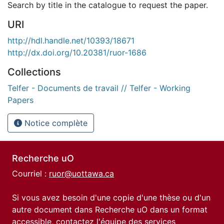
Search by title in the catalogue to request the paper.
URI
http://hdl.handle.net/10393/18671
http://dx.doi.org/10.20381/ruor-1686
Collections
Telfer - Documents de travail // Telfer - Working
Papers
Notice complète
Recherche uO
Courriel :
ruor@uottawa.ca
Si vous avez besoin d'une copie d'une thèse ou d'un
autre document dans Recherche uO dans un format
accessible, contactez l'équipe des
services