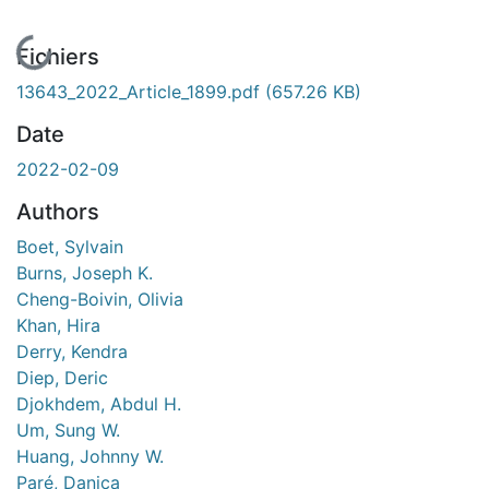
En cours de chargement...
Fichiers
13643_2022_Article_1899.pdf
(657.26 KB)
Date
2022-02-09
Authors
Boet, Sylvain
Burns, Joseph K.
Cheng-Boivin, Olivia
Khan, Hira
Derry, Kendra
Diep, Deric
Djokhdem, Abdul H.
Um, Sung W.
Huang, Johnny W.
Paré, Danica