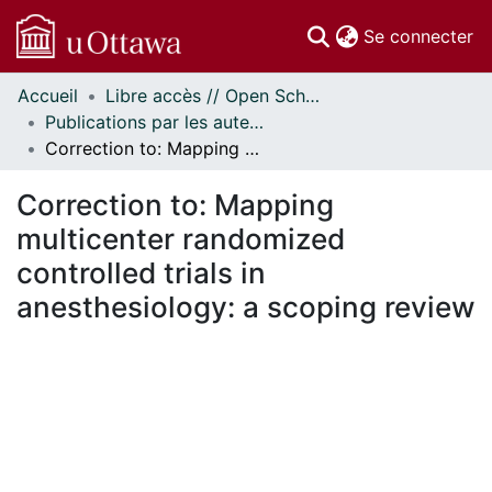
(c
Se connecter
Accueil
Libre accès // Open Scholarship
Communautés
Publications par les auteurs d'uOttawa publiés par BioMed Central // uOttawa authored publications from BioMed Central
et collections
Correction to: Mapping multicenter randomized controlled trials in anesthesiology: a scoping review
Parcourir
Statistiques
Correction to: Mapping
À propos
multicenter randomized
controlled trials in
anesthesiology: a scoping review