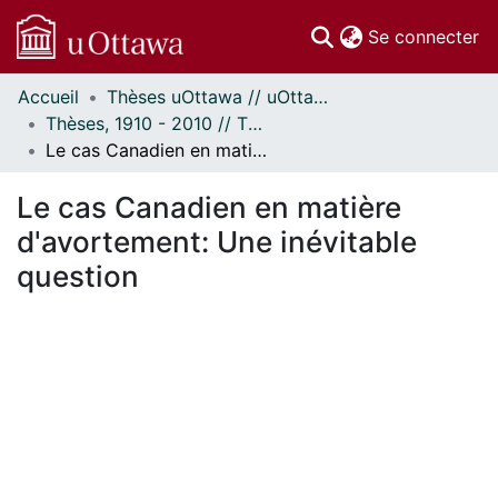
(c
Se connecter
Accueil
Thèses uOttawa // uOttawa Theses
Communautés
Thèses, 1910 - 2010 // Theses, 1910 - 2010
et collections
Le cas Canadien en matière d'avortement: Une inévitable question
Parcourir
Statistiques
Le cas Canadien en matière
À propos
d'avortement: Une inévitable
question