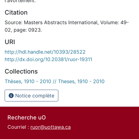
l'avortement.
Citation
Source: Masters Abstracts International, Volume: 49-
02, page: 0923.
URI
http://hdl.handle.net/10393/28522
http://dx.doi.org/10.20381/ruor-19311
Collections
Thèses, 1910 - 2010 // Theses, 1910 - 2010
Notice complète
Recherche uO
Courriel :
ruor@uottawa.ca