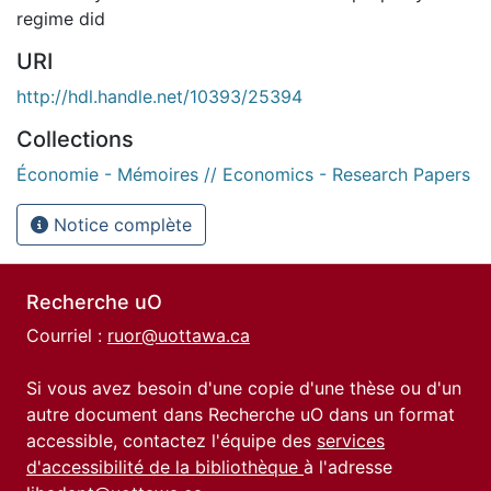
regime did
URI
http://hdl.handle.net/10393/25394
Collections
Économie - Mémoires // Economics - Research Papers
Notice complète
Recherche uO
Courriel :
ruor@uottawa.ca
Si vous avez besoin d'une copie d'une thèse ou d'un
autre document dans Recherche uO dans un format
accessible, contactez l'équipe des
services
d'accessibilité de la bibliothèque
à l'adresse