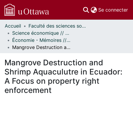
(c
Se connecter
Accueil
Faculté des sciences sociales // Faculty of Social Sciences
Communautés
Science économique // Economics
et collections
Économie - Mémoires // Economics - Research Papers
Parcourir
Mangrove Destruction and Shrimp Aquaculutre in Ecuador: A Focus on property right enforcement
Statistiques
À propos
Mangrove Destruction and
Shrimp Aquaculutre in Ecuador:
A Focus on property right
enforcement