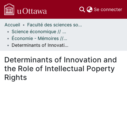
(c
Se connecter
Accueil
Faculté des sciences sociales // Faculty of Social Sciences
Communautés
Science économique // Economics
et collections
Économie - Mémoires // Economics - Research Papers
Parcourir
Determinants of Innovation and the Role of Intellectual Poperty Rights
Statistiques
À propos
Determinants of Innovation and
the Role of Intellectual Poperty
Rights