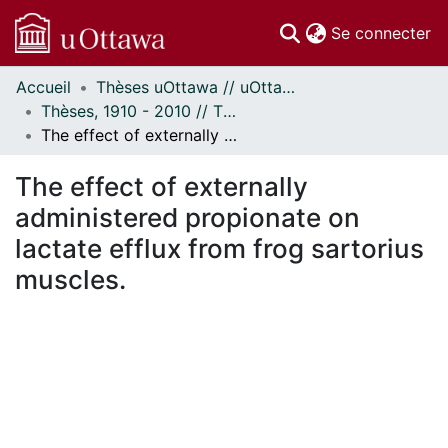
(c
Se connecter
Accueil
Thèses uOttawa // uOttawa Theses
Communautés
Thèses, 1910 - 2010 // Theses, 1910 - 2010
et collections
The effect of externally administered propionate on lactate efflux from frog sartorius muscles.
Parcourir
Statistiques
The effect of externally
À propos
administered propionate on
lactate efflux from frog sartorius
muscles.