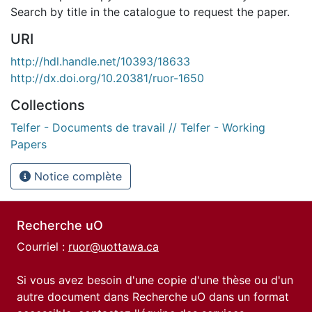
Search by title in the catalogue to request the paper.
URI
http://hdl.handle.net/10393/18633
http://dx.doi.org/10.20381/ruor-1650
Collections
Telfer - Documents de travail // Telfer - Working
Papers
Notice complète
Recherche uO
Courriel :
ruor@uottawa.ca
Si vous avez besoin d'une copie d'une thèse ou d'un
autre document dans Recherche uO dans un format