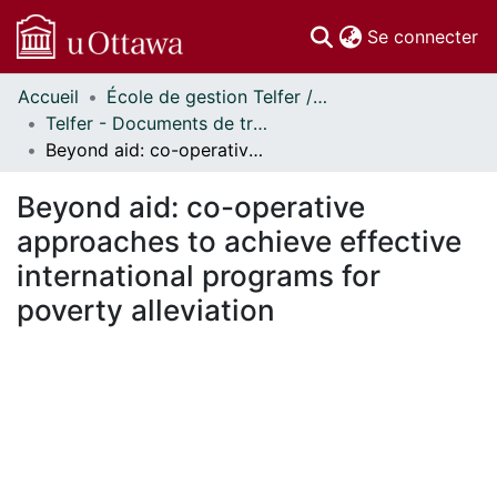
(c
Se connecter
Accueil
École de gestion Telfer // Telfer School of Management
Communautés
Telfer - Documents de travail // Telfer - Working Papers
et collections
Beyond aid: co-operative approaches to achieve effective international programs for poverty alleviation
Parcourir
Statistiques
Beyond aid: co-operative
À propos
approaches to achieve effective
international programs for
poverty alleviation