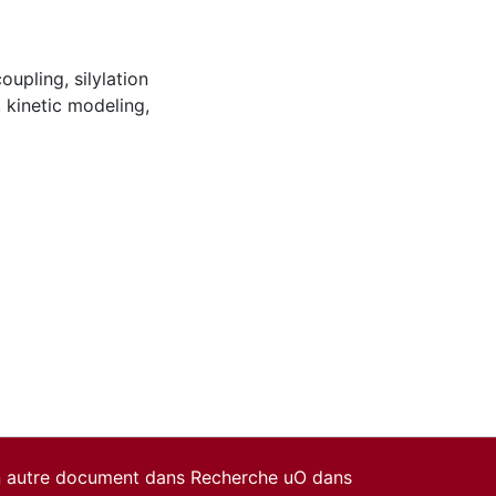
coupling
,
silylation
,
kinetic modeling
,
un autre document dans Recherche uO dans