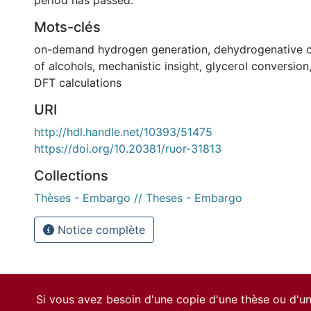
period has passed.
Mots-clés
on-demand hydrogen generation
,
dehydrogenative 
of alcohols
,
mechanistic insight
,
glycerol conversion
DFT calculations
URI
http://hdl.handle.net/10393/51475
https://doi.org/10.20381/ruor-31813
Collections
Thèses - Embargo // Theses - Embargo
Notice complète
Si vous avez besoin d'une copie d'une thèse ou d'