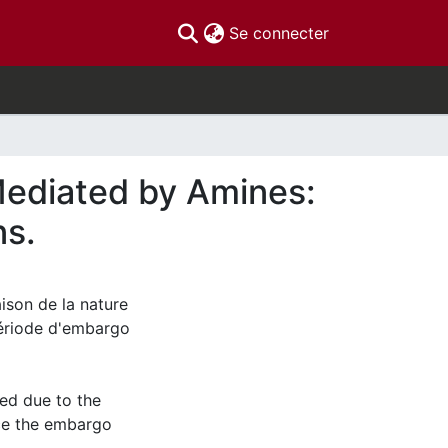
(current)
Se connecter
 Mediated by Amines:
ns.
aison de la nature
 période d'embargo
ved due to the
nce the embargo