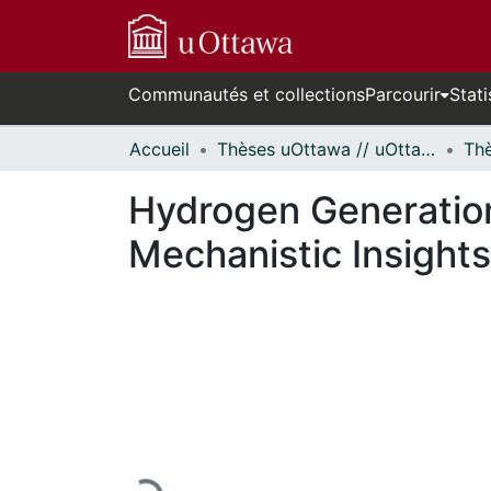
Communautés et collections
Parcourir
Stati
Accueil
Thèses uOttawa // uOttawa Theses
Hydrogen Generation
Mechanistic Insights
En cours de chargement...