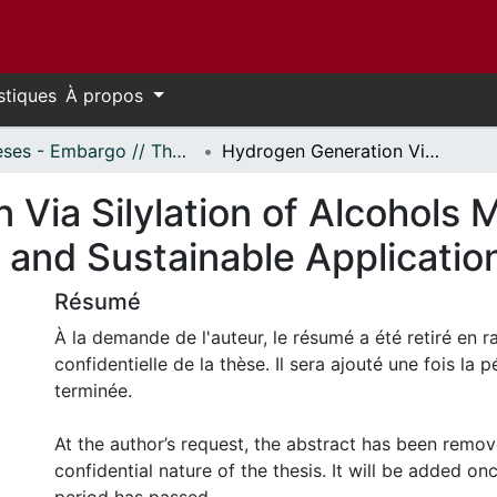
stiques
À propos
Thèses - Embargo // Theses - Embargo
Hydrogen Generation Via Silylation of Alcohols Mediated by Amines: Mechanistic Insights and Sustainable Applications.
 Via Silylation of Alcohols
 and Sustainable Applicatio
Résumé
À la demande de l'auteur, le résumé a été retiré en r
confidentielle de la thèse. Il sera ajouté une fois la
terminée.
At the author’s request, the abstract has been remo
confidential nature of the thesis. It will be added o