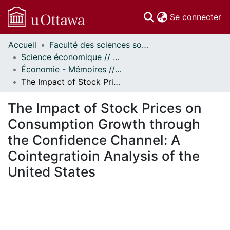
(c
Se connecter
Accueil
Faculté des sciences sociales // Faculty of Social Sciences
Communautés
Science économique // Economics
et collections
Économie - Mémoires // Economics - Research Papers
Parcourir
The Impact of Stock Prices on Consumption Growth through the Confidence Channel: A Cointegratioin Analysis of the United States
Statistiques
À propos
The Impact of Stock Prices on
Consumption Growth through
the Confidence Channel: A
Cointegratioin Analysis of the
United States