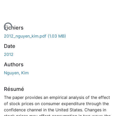
 de chargement...
Fichiers
2012_nguyen_kim.pdf
(1.03 MB)
Date
2012
Authors
Nguyen, Kim
Résumé
The paper provides an empirical analysis of the effect
of stock prices on consumer expenditure through the
confidence channel in the United States. Changes in
stock prices may affect consumption in two ways: the