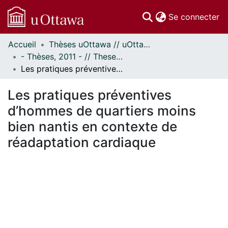
(c
Se connecter
Accueil
Thèses uOttawa // uOttawa Theses
Communautés
- Thèses, 2011 - // Theses, 2011 -
et collections
Les pratiques préventives d’hommes de quartiers moins bien nantis en contexte de réadaptation cardiaque
Parcourir
Statistiques
Les pratiques préventives
À propos
d’hommes de quartiers moins
bien nantis en contexte de
réadaptation cardiaque
ement...