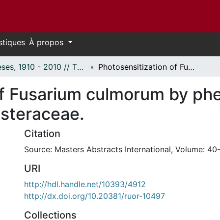
stiques
À propos
Thèses, 1910 - 2010 // Theses, 1910 - 2010
Photosensitization of Fusarium culmorum by phenylheptatriyne an acetylene from the asteraceae.
of Fusarium culmorum by phe
asteraceae.
Citation
Source: Masters Abstracts International, Volume: 40-
URI
http://hdl.handle.net/10393/4912
http://dx.doi.org/10.20381/ruor-10497
Collections