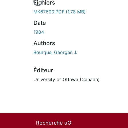
En cours de chargement...
Fichiers
MK67600.PDF
(1.78 MB)
Date
1984
Authors
Bourque, Georges J.
Éditeur
University of Ottawa (Canada)
Recherche uO