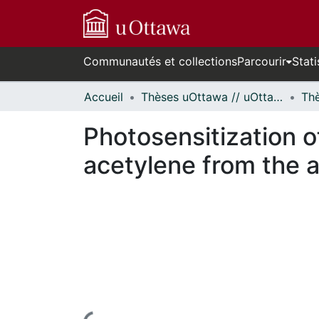
Communautés et collections
Parcourir
Stati
Accueil
Thèses uOttawa // uOttawa Theses
Photosensitization 
acetylene from the 