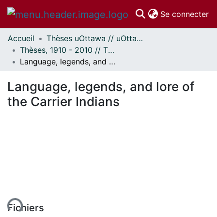
(c
Se connecter
Accueil
Thèses uOttawa // uOttawa Theses
Communautés
Thèses, 1910 - 2010 // Theses, 1910 - 2010
et collections
Language, legends, and lore of the Carrier Indians
Parcourir
Statistiques
Language, legends, and lore of
À propos
the Carrier Indians
Fichiers