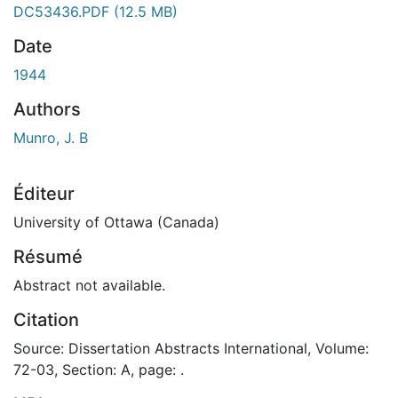
ment...
DC53436.PDF
(12.5 MB)
Date
1944
Authors
Munro, J. B
Éditeur
University of Ottawa (Canada)
Résumé
Abstract not available.
Citation
Source: Dissertation Abstracts International, Volume:
72-03, Section: A, page: .