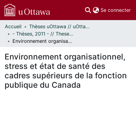
(c
Se connecter
Accueil
Thèses uOttawa // uOttawa Theses
Communautés
- Thèses, 2011 - // Theses, 2011 -
et collections
Environnement organisationnel, stress et état de santé des cadres supérieurs de la fonction publique du Canada
Parcourir
Statistiques
Environnement organisationnel,
À propos
stress et état de santé des
cadres supérieurs de la fonction
publique du Canada