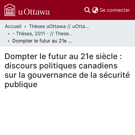
(c
Se connecter
Accueil
Thèses uOttawa // uOttawa Theses
Communautés
- Thèses, 2011 - // Theses, 2011 -
et collections
Dompter le futur au 21e siècle : discours politiques canadiens sur la gouvernance de la sécurité publique
Parcourir
Statistiques
Dompter le futur au 21e siècle :
À propos
discours politiques canadiens
sur la gouvernance de la sécurité
publique