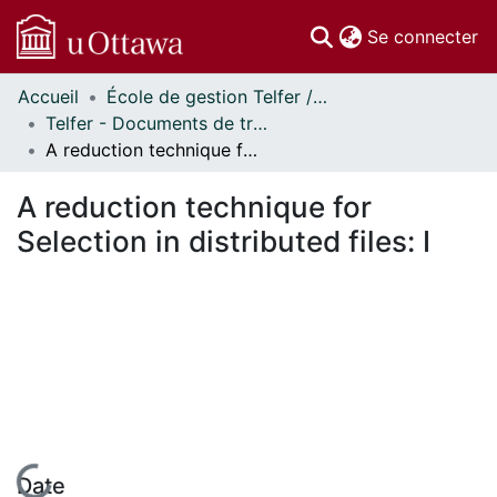
(c
Se connecter
Accueil
École de gestion Telfer // Telfer School of Management
Communautés
Telfer - Documents de travail // Telfer - Working Papers
et collections
A reduction technique for Selection in distributed files: I
Parcourir
Statistiques
A reduction technique for
À propos
Selection in distributed files: I
Date