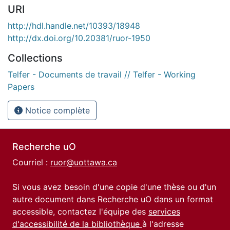
URI
http://hdl.handle.net/10393/18948
http://dx.doi.org/10.20381/ruor-1950
Collections
Telfer - Documents de travail // Telfer - Working
Papers
Notice complète
Recherche uO
Courriel :
ruor@uottawa.ca
Si vous avez besoin d'une copie d'une thèse ou d'un
autre document dans Recherche uO dans un format
accessible, contactez l'équipe des
services
d'accessibilité de la bibliothèque
à l'adresse