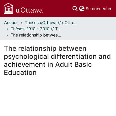
(c
Se connecter
Accueil
Thèses uOttawa // uOttawa Theses
Communautés
Thèses, 1910 - 2010 // Theses, 1910 - 2010
et collections
The relationship between psychological differentiation and achievement in Adult Basic Education
Parcourir
Statistiques
The relationship between
À propos
psychological differentiation and
achievement in Adult Basic
Education