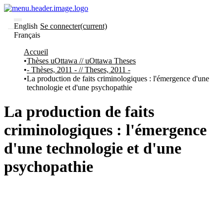
English
Se connecter
(current)
Français
Communautés
Accueil
et collections
Thèses uOttawa // uOttawa Theses
Parcourir
- Thèses, 2011 - // Theses, 2011 -
Statistiques
La production de faits criminologiques : l'émergence d'une
technologie et d'une psychopathie
À
À
propos
propos
de
La production de faits
Recherche
uO
criminologiques : l'émergence
Comment
soumettre
d'une technologie et d'une
votre
thèse
psychopathie
Comment
déposer
votre
recherche
Politiques
et