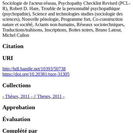
Sociologie de l'acteur-réseau
,
Psychopathy Checklist Revised (PCL-
R)
,
Robert D. Hare
,
Trouble de la personnalité psychopathique
(psychopathie)
,
Science and technologies studies (sociologie des
sciences)
,
Nouvelle pénologie
,
Programme fort
,
Co-construction
nature et société
,
Actants non-humains
,
Réseaux sociotechniques
,
Traductions/trahisons
,
Inscriptions
,
Boites noires
,
Bruno Latour
,
Michel Callon
Citation
URI
http://hdl.handle.net/10393/50738
https://doi.org/10.20381/ruor-31305
Collections
- Thèses, 2011 - // Theses, 2011 -
Approbation
Évaluation
Complété par