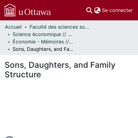
(c
Se connecter
Accueil
Faculté des sciences sociales // Faculty of Social Sciences
Communautés
Science économique // Economics
et collections
Économie - Mémoires // Economics - Research Papers
Parcourir
Sons, Daughters, and Family Structure
Statistiques
À propos
Sons, Daughters, and Family
Structure