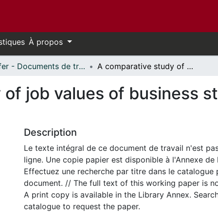
stiques
À propos
Telfer - Documents de travail // Telfer - Working Papers
A comparative study of job values of business students in Chile and English Canada
of job values of business st
Description
Le texte intégral de ce document de travail n'est pa
ligne. Une copie papier est disponible à l'Annexe de 
Effectuez une recherche par titre dans le catalogue 
document. // The full text of this working paper is no
A print copy is available in the Library Annex. Search 
catalogue to request the paper.