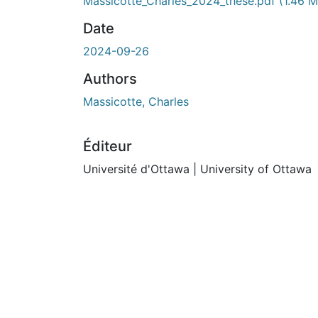
En cours de chargement...
Massicotte_Charles_2024_these.pdf
(1.46 
Date
2024-09-26
Authors
Massicotte, Charles
Éditeur
Université d'Ottawa | University of Ottawa