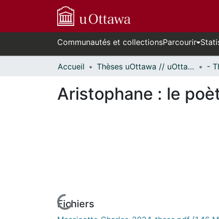
Communautés et collections
Parcourir
Stati
Accueil
Thèses uOttawa // uOttawa Theses
Aristophane : le poèt
Fichiers