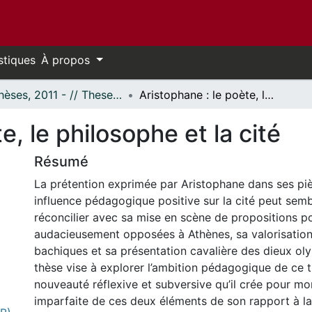
stiques
À propos
- Thèses, 2011 - // Theses, 2011 -
Aristophane : le poète, le philosophe et la cité
e, le philosophe et la cité
Résumé
La prétention exprimée par Aristophane dans ses piè
influence pédagogique positive sur la cité peut sembl
réconcilier avec sa mise en scène de propositions po
audacieusement opposées à Athènes, sa valorisation 
bachiques et sa présentation cavalière des dieux ol
thèse vise à explorer l’ambition pédagogique de ce t
nouveauté réflexive et subversive qu’il crée pour mon
imparfaite de ces deux éléments de son rapport à la 