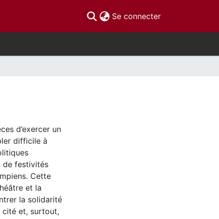
(current)
Se connecter
ces d’exercer un
er difficile à
litiques
de festivités
ympiens. Cette
héâtre et la
trer la solidarité
cité et, surtout,