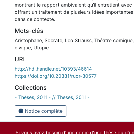
montrant le rapport ambivalent qu’il entretient avec l
offrant un traitement de plusieurs idées importantes
dans ce contexte.
Mots-clés
Aristophane
,
Socrate
,
Leo Strauss
,
Théâtre comique
civique
,
Utopie
URI
http://hdl.handle.net/10393/46614
https://doi.org/10.20381/ruor-30577
Collections
- Thèses, 2011 - // Theses, 2011 -
Notice complète
Si vous avez besoin d'une copie d'une thèse ou d'