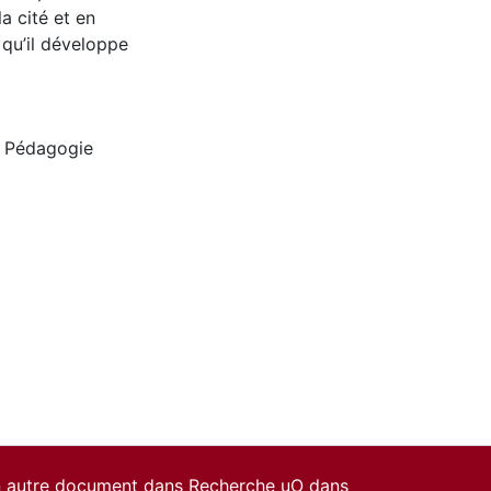
a cité et en
 qu’il développe
,
Pédagogie
un autre document dans Recherche uO dans