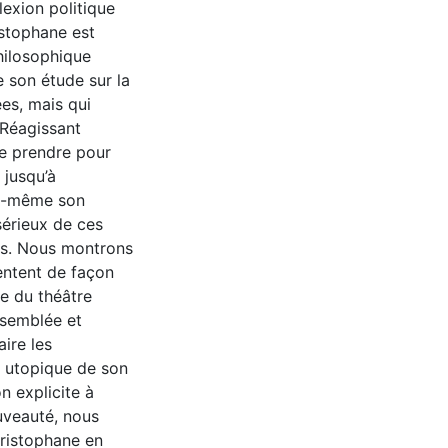
lexion politique
istophane est
hilosophique
e son étude sur la
es, mais qui
 Réagissant
e prendre pour
 jusqu’à
ui-même son
sérieux de ces
es. Nous montrons
ntent de façon
e du théâtre
ssemblée et
ire les
n utopique de son
on explicite à
ouveauté, nous
Aristophane en