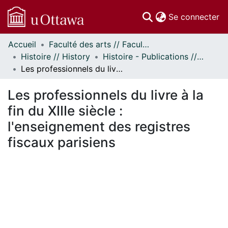
(c
Se connecter
Accueil
Faculté des arts // Faculty of Arts
Communautés
Histoire // History
Histoire - Publications // History - Publications
et collections
Les professionnels du livre à la fin du XIIIe siècle : l'enseignement des registres fiscaux parisiens
Parcourir
Statistiques
Les professionnels du livre à la
À propos
fin du XIIIe siècle :
l'enseignement des registres
fiscaux parisiens