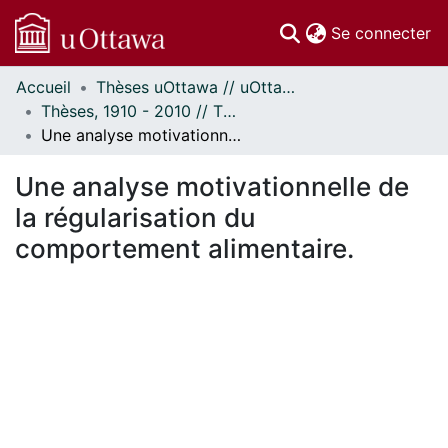
(c
Se connecter
Accueil
Thèses uOttawa // uOttawa Theses
Communautés
Thèses, 1910 - 2010 // Theses, 1910 - 2010
et collections
Une analyse motivationnelle de la régularisation du comportement alimentaire.
Parcourir
Statistiques
Une analyse motivationnelle de
À propos
la régularisation du
comportement alimentaire.
ment...