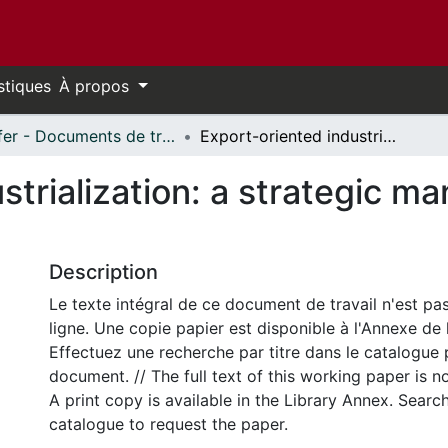
stiques
À propos
Telfer - Documents de travail // Telfer - Working Papers
Export-oriented industrialization: a strategic management perspective
strialization: a strategic 
Description
Le texte intégral de ce document de travail n'est pa
ligne. Une copie papier est disponible à l'Annexe de 
Effectuez une recherche par titre dans le catalogue 
document. // The full text of this working paper is no
A print copy is available in the Library Annex. Search 
catalogue to request the paper.