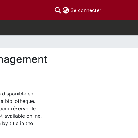
(current)
Se connecter
management
s disponible en
la bibliothéque.
pour réserver le
t available online.
by title in the