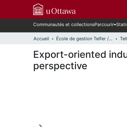
Communautés et collections
Parcourir
Stati
Accueil
École de gestion Telfer // Telfer School of Management
Export-oriented indu
perspective
En cours de chargement...