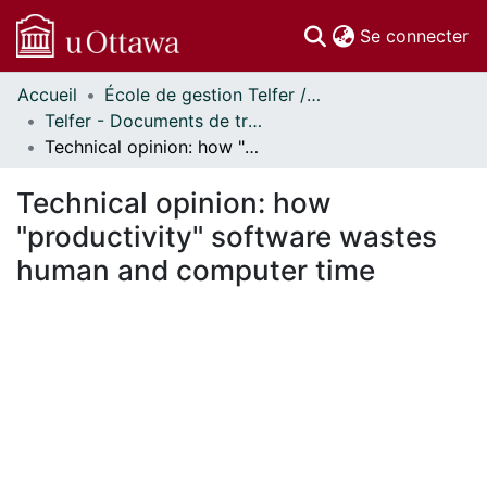
(c
Se connecter
Accueil
École de gestion Telfer // Telfer School of Management
Communautés
Telfer - Documents de travail // Telfer - Working Papers
et collections
Technical opinion: how "productivity" software wastes human and computer time
Parcourir
Statistiques
Technical opinion: how
À propos
"productivity" software wastes
human and computer time