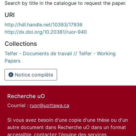
Search by title in the catalogue to request the paper.
URI
http://hdl.handle.net/10393/17936
http://dx.doi.org/10.20381/ruor-940
Collections
Telfer - Documents de travail // Telfer - Working
Papers
Notice complète
Recherche uO
Courriel :
ruor@uottawa.ca
Si vous avez besoin d'une copie d'une thèse ou d'un
autre document dans Recherche uO dans un format
accessible, contactez l'équipe des
services