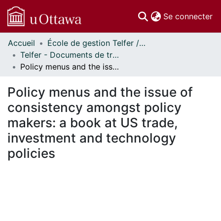
(c
Se connecter
Accueil
École de gestion Telfer // Telfer School of Management
Communautés
Telfer - Documents de travail // Telfer - Working Papers
et collections
Policy menus and the issue of consistency amongst policy makers: a book at US trade, investment and technology policies
Parcourir
Statistiques
Policy menus and the issue of
À propos
consistency amongst policy
makers: a book at US trade,
investment and technology
policies