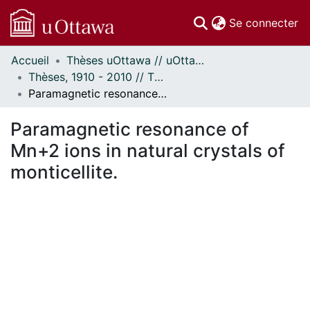
(c
Se connecter
Accueil
Thèses uOttawa // uOttawa Theses
Communautés
Thèses, 1910 - 2010 // Theses, 1910 - 2010
et collections
Paramagnetic resonance of Mn+2 ions in natural crystals of monticellite.
Parcourir
Statistiques
Paramagnetic resonance of
À propos
Mn+2 ions in natural crystals of
monticellite.