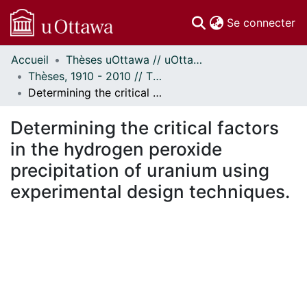
(c
Se connecter
Accueil
Thèses uOttawa // uOttawa Theses
Communautés
Thèses, 1910 - 2010 // Theses, 1910 - 2010
et collections
Determining the critical factors in the hydrogen peroxide precipitation of uranium using experimental design techniques.
Parcourir
Statistiques
Determining the critical factors
À propos
in the hydrogen peroxide
precipitation of uranium using
experimental design techniques.