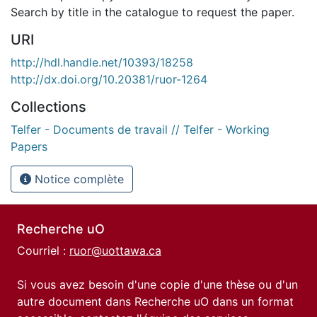
Search by title in the catalogue to request the paper.
URI
http://hdl.handle.net/10393/18258
http://dx.doi.org/10.20381/ruor-1264
Collections
Telfer - Documents de travail // Telfer - Working
Papers
Notice complète
Recherche uO
Courriel :
ruor@uottawa.ca
Si vous avez besoin d'une copie d'une thèse ou d'un
autre document dans Recherche uO dans un format