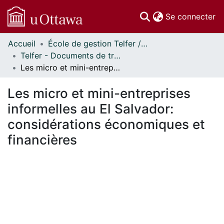
(c
Se connecter
Accueil
École de gestion Telfer // Telfer School of Management
Communautés
Telfer - Documents de travail // Telfer - Working Papers
et collections
Les micro et mini-entreprises informelles au El Salvador: considérations économiques et financières
Parcourir
Statistiques
Les micro et mini-entreprises
À propos
informelles au El Salvador:
considérations économiques et
financières