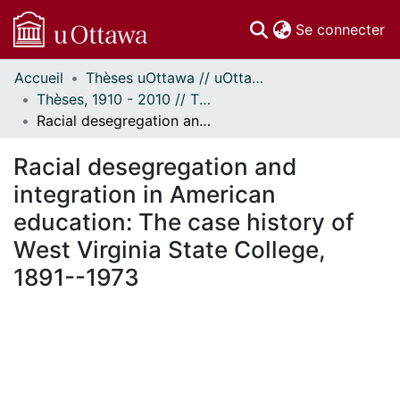
(c
Se connecter
Accueil
Thèses uOttawa // uOttawa Theses
Communautés
Thèses, 1910 - 2010 // Theses, 1910 - 2010
et collections
Racial desegregation and integration in American education: The case history of West Virginia State College, 1891--1973
Parcourir
Statistiques
Racial desegregation and
À propos
integration in American
education: The case history of
West Virginia State College,
1891--1973