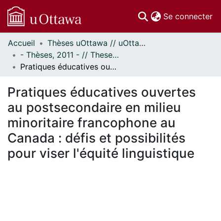
(c
Se connecter
Accueil
Thèses uOttawa // uOttawa Theses
Communautés
- Thèses, 2011 - // Theses, 2011 -
et collections
Pratiques éducatives ouvertes au postsecondaire en milieu minoritaire francophone au Canada : défis et possibilités pour viser l'équité linguistique
Parcourir
Statistiques
Pratiques éducatives ouvertes
À propos
au postsecondaire en milieu
minoritaire francophone au
Canada : défis et possibilités
pour viser l'équité linguistique