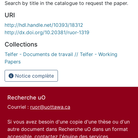
Search by title in the catalogue to request the paper.
URI
http://hdl.handle.net/10393/18312
http://dx.doi.org/10.20381/ruor-1319
Collections
Telfer - Documents de travail // Telfer - Working
Papers
Notice complète
Recherche uO
Courriel :
ruor@uottawa.ca
Si vous avez besoin d'une copie d'une thèse ou d'un
autre document dans Recherche uO dans un format
accessible, contactez l'équipe des
services