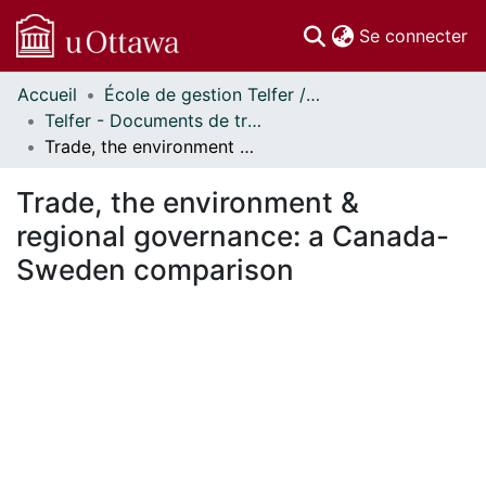
(c
Se connecter
Accueil
École de gestion Telfer // Telfer School of Management
Communautés
Telfer - Documents de travail // Telfer - Working Papers
et collections
Trade, the environment & regional governance: a Canada-Sweden comparison
Parcourir
Statistiques
Trade, the environment &
À propos
regional governance: a Canada-
Sweden comparison