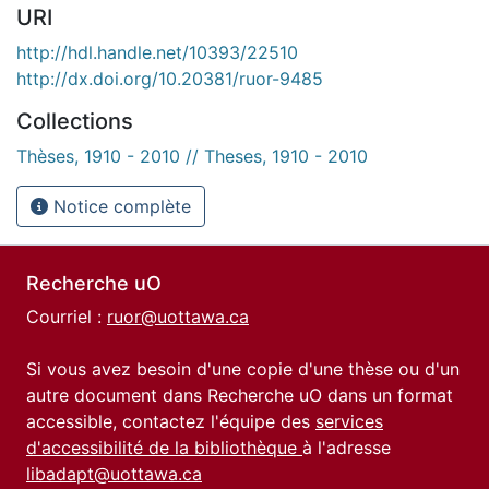
URI
http://hdl.handle.net/10393/22510
http://dx.doi.org/10.20381/ruor-9485
Collections
Thèses, 1910 - 2010 // Theses, 1910 - 2010
Notice complète
Recherche uO
Courriel :
ruor@uottawa.ca
Si vous avez besoin d'une copie d'une thèse ou d'un
autre document dans Recherche uO dans un format
accessible, contactez l'équipe des
services
d'accessibilité de la bibliothèque
à l'adresse
libadapt@uottawa.ca