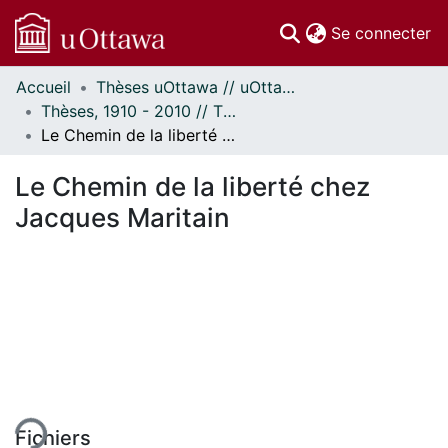
(c
Se connecter
Accueil
Thèses uOttawa // uOttawa Theses
Communautés
Thèses, 1910 - 2010 // Theses, 1910 - 2010
et collections
Le Chemin de la liberté chez Jacques Maritain
Parcourir
Statistiques
Le Chemin de la liberté chez
À propos
Jacques Maritain
ent...
Fichiers