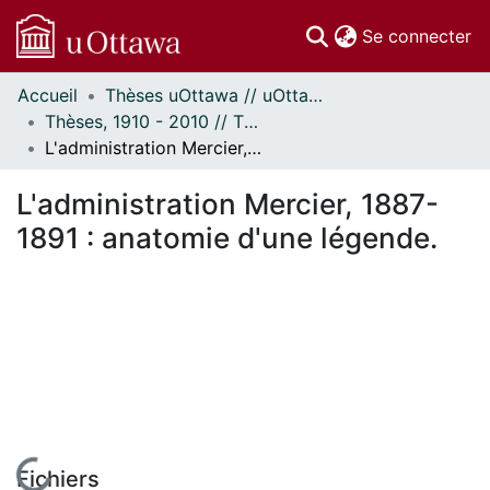
(c
Se connecter
Accueil
Thèses uOttawa // uOttawa Theses
Communautés
Thèses, 1910 - 2010 // Theses, 1910 - 2010
et collections
L'administration Mercier, 1887-1891 : anatomie d'une légende.
Parcourir
Statistiques
L'administration Mercier, 1887-
À propos
1891 : anatomie d'une légende.
En cours de chargement...
Fichiers