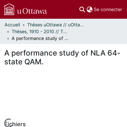
(c
Se connecter
Accueil
Thèses uOttawa // uOttawa Theses
Communautés
Thèses, 1910 - 2010 // Theses, 1910 - 2010
et collections
A performance study of NLA 64-state QAM.
Parcourir
Statistiques
A performance study of NLA 64-
À propos
state QAM.
Fichiers