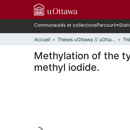
Communautés et collections
Parcourir
Stati
Accueil
Thèses uOttawa // uOttawa Theses
Methylation of the ty
methyl iodide.
En cours de chargement...