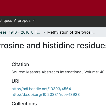
stiques
À propos
Thèses, 1910 - 2010 // Theses, 1910 - 2010
Methylation of the tyrosine and histidine residues of insulin with methyl iodide.
rosine and histidine residues
Citation
Source: Masters Abstracts International, Volume: 40-
URI
http://hdl.handle.net/10393/4564
http://dx.doi.org/10.20381/ruor-13923
Collections