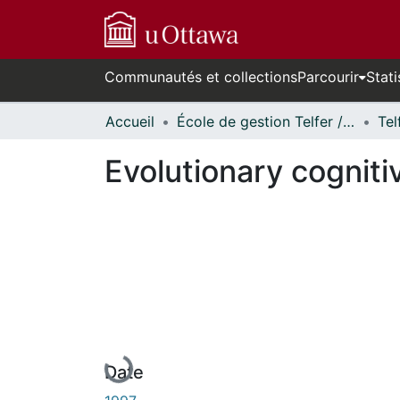
Communautés et collections
Parcourir
Stati
Accueil
École de gestion Telfer // Telfer School of Management
Evolutionary cognit
En cours de chargement...
Date