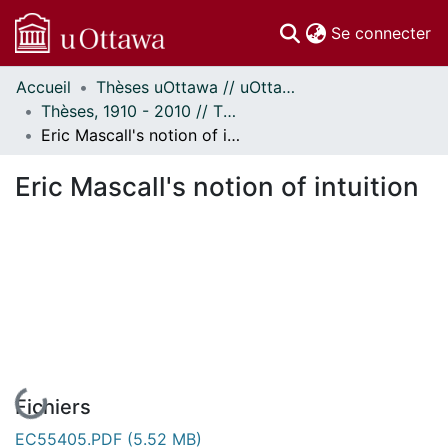
(c
Se connecter
Accueil
Thèses uOttawa // uOttawa Theses
Communautés
Thèses, 1910 - 2010 // Theses, 1910 - 2010
et collections
Eric Mascall's notion of intuition
Parcourir
Statistiques
Eric Mascall's notion of intuition
À propos
En cours de chargement...
Fichiers
EC55405.PDF
(5.52 MB)