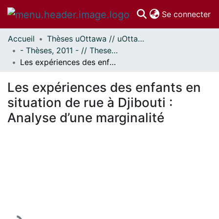
(c
Se connecter
Accueil
Thèses uOttawa // uOttawa Theses
Communautés
- Thèses, 2011 - // Theses, 2011 -
et collections
Les expériences des enfants en situation de rue à Djibouti : Analyse d’une marginalité
Parcourir
Statistiques
Les expériences des enfants en
À propos
situation de rue à Djibouti :
Analyse d’une marginalité
En cours de chargement...